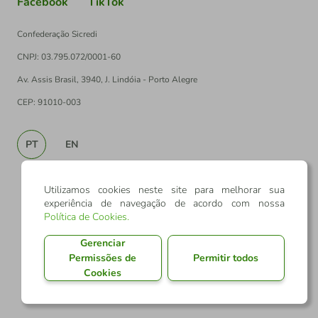
Facebook
TikTok
Confederação Sicredi
CNPJ: 03.795.072/0001-60
Av. Assis Brasil, 3940, J. Lindóia - Porto Alegre
CEP: 91010-003
PT
EN
Utilizamos cookies neste site para melhorar sua
experiência de navegação de acordo com nossa
Política de Cookies
.
Gerenciar
Permissões de
Permitir todos
Cookies