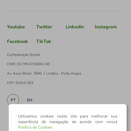
Youtube
Twitter
Linkedin
Instagram
Facebook
TikTok
Confederação Sicredi
CNPJ: 03.795.072/0001-60
Av. Assis Brasil, 3940, J. Lindóia - Porto Alegre
CEP: 91010-003
PT
EN
Utilizamos cookies neste site para melhorar sua
experiência de navegação de acordo com nossa
Política de Cookies
.