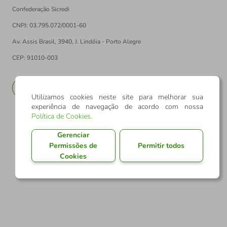
Confederação Sicredi
CNPJ: 03.795.072/0001-60
Av. Assis Brasil, 3940, J. Lindóia - Porto Alegre
CEP: 91010-003
PT
EN
Utilizamos cookies neste site para melhorar sua
experiência de navegação de acordo com nossa
Política de Cookies
.
Gerenciar
Permissões de
Permitir todos
Cookies