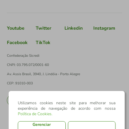
Youtube
Twitter
Linkedin
Instagram
Facebook
TikTok
Confederação Sicredi
CNPJ: 03.795.072/0001-60
Av. Assis Brasil, 3940, J. Lindóia - Porto Alegre
CEP: 91010-003
PT
EN
Utilizamos cookies neste site para melhorar sua
experiência de navegação de acordo com nossa
Política de Cookies
.
Gerenciar