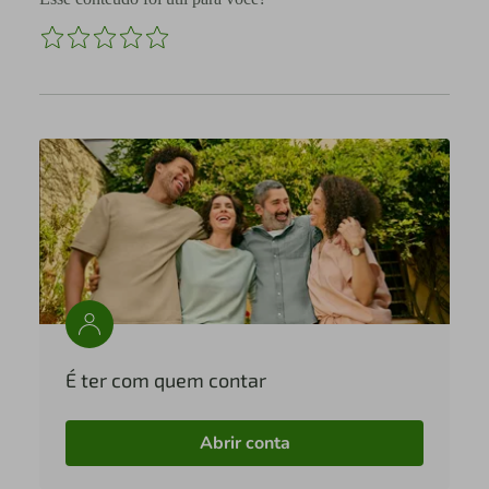
É ter com quem contar
Abrir conta