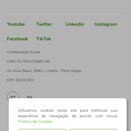
Youtube
Twitter
Linkedin
Instagram
Facebook
TikTok
Confederação Sicredi
CNPJ: 03.795.072/0001-60
Av. Assis Brasil, 3940, J. Lindóia - Porto Alegre
CEP: 91010-003
PT
EN
Utilizamos cookies neste site para melhorar sua
experiência de navegação de acordo com nossa
Política de Cookies
.