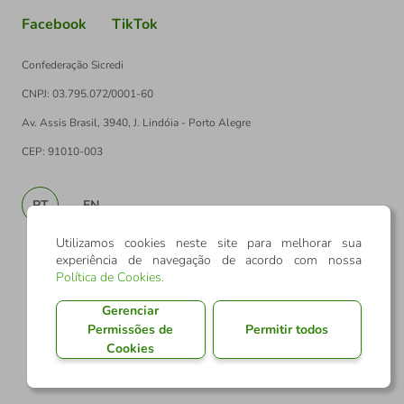
Facebook
TikTok
Confederação Sicredi
CNPJ: 03.795.072/0001-60
Av. Assis Brasil, 3940, J. Lindóia - Porto Alegre
CEP: 91010-003
PT
EN
Utilizamos cookies neste site para melhorar sua
experiência de navegação de acordo com nossa
Política de Cookies
.
Gerenciar
Permissões de
Permitir todos
Cookies