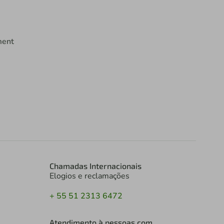
ment
Chamadas Internacionais
Elogios e reclamações
+ 55 51 2313 6472
Atendimento à pessoas com