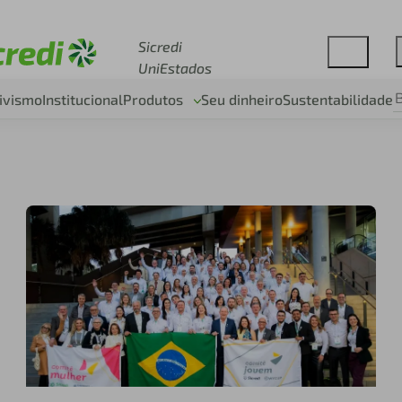
Acesse sicredi.com.br
Sicredi
UniEstados
ivismo
Institucional
Produtos
Seu dinheiro
Sustentabilidade