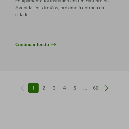
Equipamento foi instalado em um canteiro da
Avenida Dois Irmãos, próximo à entrada da
cidade
Continuar lendo
1
2
3
4
5
…
60