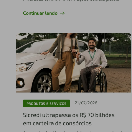
para apoiar o planejamento da safra
2026/2027
Continuar lendo
21/07/2026
PRODUTOS E SERVIÇOS
Sicredi ultrapassa os R$ 70 bilhões
em carteira de consórcios