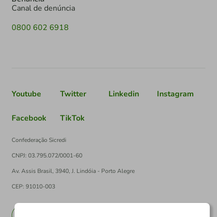
Canal de denúncia
0800 602 6918
Youtube
Twitter
Linkedin
Instagram
Facebook
TikTok
Confederação Sicredi
CNPJ: 03.795.072/0001-60
Av. Assis Brasil, 3940, J. Lindóia - Porto Alegre
CEP: 91010-003
PT
EN