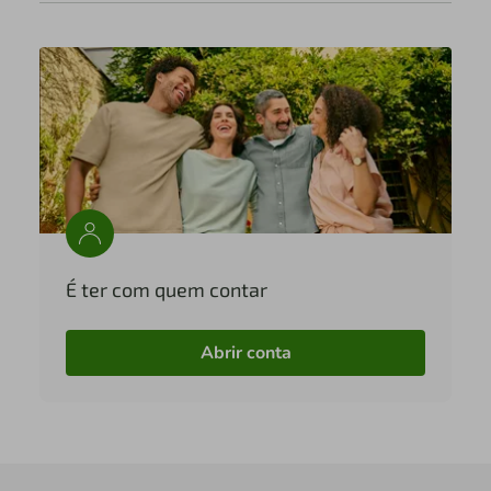
É ter com quem contar
Abrir conta