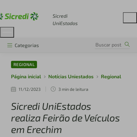
Acesse sicredi.com.br
Sicredi
UniEstados
Categorias
REGIONAL
Página inicial
Notícias Uniestados
Regional
11/12/2023
3 min de leitura
Sicredi UniEstados
realiza Feirão de Veículos
em Erechim