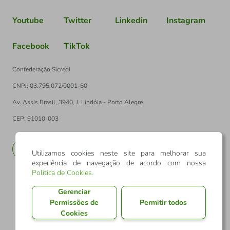
Youtube
Twitter
Linkedin
Instagram
Facebook
TikTok
Confederação Sicredi
CNPJ: 03.795.072/0001-60
Av. Assis Brasil, 3940, J. Lindóia - Porto Alegre
CEP: 91010-003
PT
EN
Utilizamos cookies neste site para melhorar sua
experiência de navegação de acordo com nossa
Política de Cookies
.
Gerenciar
Permissões de
Permitir todos
Cookies