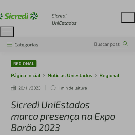
Acesse sicredi.com.br
Sicredi
UniEstados
Categorias
REGIONAL
Página inicial
Notícias Uniestados
Regional
20/11/2023
1 min de leitura
Sicredi UniEstados
marca presença na Expo
Barão 2023