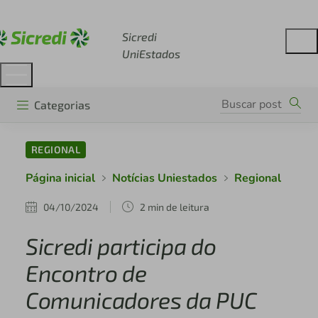
Acesse sicredi.com.br
Sicredi
UniEstados
Categorias
REGIONAL
Página inicial
Notícias Uniestados
Regional
04/10/2024
2 min de leitura
Sicredi participa do
Encontro de
Comunicadores da PUC