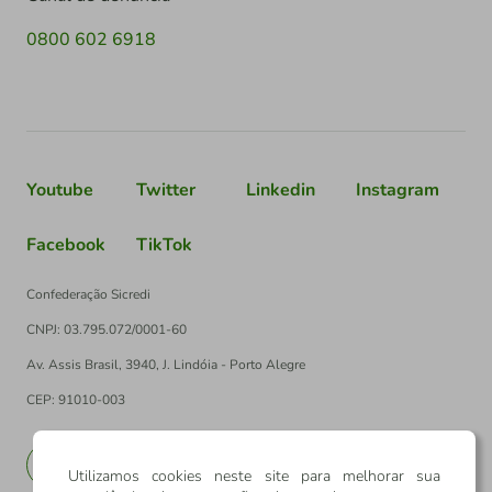
0800 602 6918
Youtube
Twitter
Linkedin
Instagram
Facebook
TikTok
Confederação Sicredi
CNPJ: 03.795.072/0001-60
Av. Assis Brasil, 3940, J. Lindóia - Porto Alegre
CEP: 91010-003
PT
EN
Utilizamos cookies neste site para melhorar sua