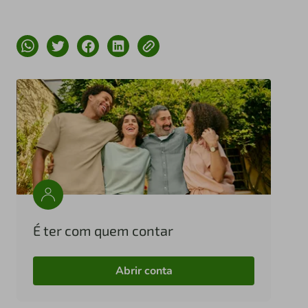
É ter com quem contar
Abrir conta