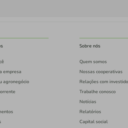
os
Sobre nós
cê
Quem somos
ua empresa
Nossas cooperativas
u agronegócio
Relações com investid
orrente
Trabalhe conosco
Notícias
mentos
Relatórios
s
Capital social