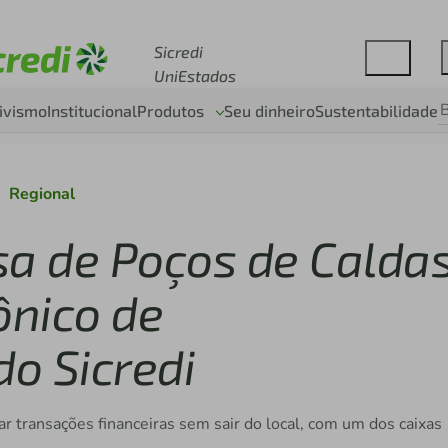
Acesse sicredi.com.br
Sicredi
UniEstados
ivismo
Institucional
Produtos
Seu dinheiro
Sustentabilidade
Regional
sa de Poços de Calda
ônico de
o Sicredi
r transações financeiras sem sair do local, com um dos caixas