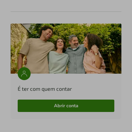
É ter com quem contar
Abrir conta