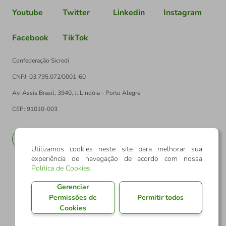
Youtube
Twitter
Linkedin
Instagram
Facebook
TikTok
Confederação Sicredi
CNPJ: 03.795.072/0001-60
Av. Assis Brasil, 3940, J. Lindóia - Porto Alegre
CEP: 91010-003
PT
EN
Utilizamos cookies neste site para melhorar sua
experiência de navegação de acordo com nossa
Política de Cookies
.
Gerenciar
Permissões de
Permitir todos
Cookies