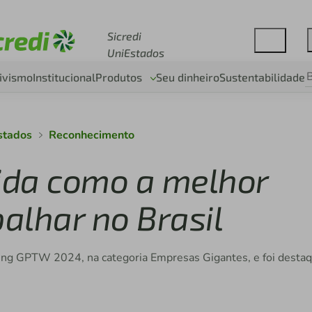
Acesse sicredi.com.br
Sicredi
UniEstados
ivismo
Institucional
Produtos
Seu dinheiro
Sustentabilidade
stados
Reconhecimento
cida como a melhor
alhar no Brasil
anking GPTW 2024, na categoria Empresas Gigantes, e foi desta