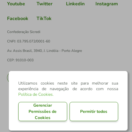
Youtube
Twitter
Linkedin
Instagram
Facebook
TikTok
Confederação Sicredi
CNPJ: 03.795.072/0001-60
Av. Assis Brasil, 3940, J. Lindóia - Porto Alegre
CEP: 91010-003
PT
EN
Utilizamos cookies neste site para melhorar sua
experiência de navegação de acordo com nossa
Política de Cookies
.
Gerenciar
Permissões de
Permitir todos
Cookies