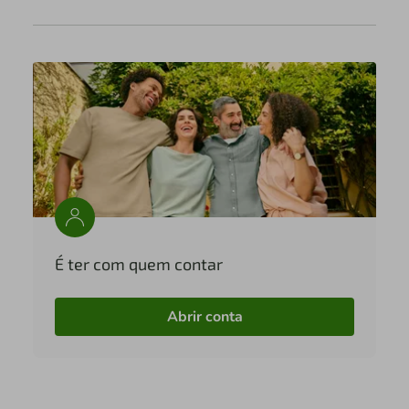
É ter com quem contar
Abrir conta