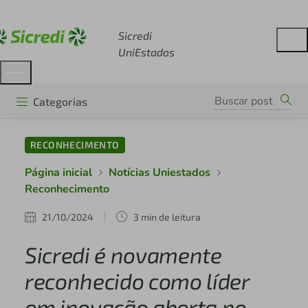
Acesse sicredi.com.br
Sicredi
UniEstados
Categorias
RECONHECIMENTO
Página inicial
Notícias Uniestados
Reconhecimento
21/10/2024
3 min de leitura
Sicredi é novamente
reconhecido como líder
em inovação aberta no