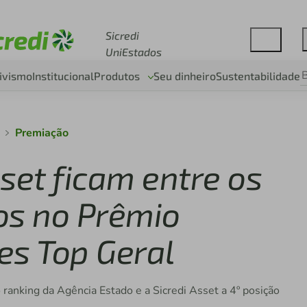
Acesse sicredi.com.br
Sicredi
UniEstados
ivismo
Institucional
Produtos
Seu dinheiro
Sustentabilidade
Premiação
sset ficam entre os
os no Prêmio
es Top Geral
o ranking da Agência Estado e a Sicredi Asset a 4º posição