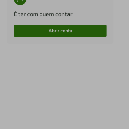
É ter com quem contar
Abrir conta