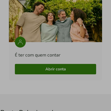
É ter com quem contar
Abrir conta