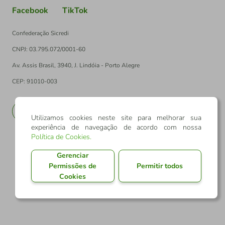
Facebook
TikTok
Confederação Sicredi
CNPJ: 03.795.072/0001-60
Av. Assis Brasil, 3940, J. Lindóia - Porto Alegre
CEP: 91010-003
PT
EN
Utilizamos cookies neste site para melhorar sua
experiência de navegação de acordo com nossa
Política de Cookies
.
Gerenciar
Permissões de
Permitir todos
Cookies