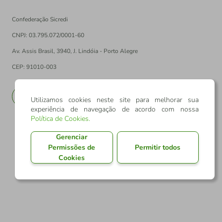
Confederação Sicredi
CNPJ: 03.795.072/0001-60
Av. Assis Brasil, 3940, J. Lindóia - Porto Alegre
CEP: 91010-003
PT
EN
Utilizamos cookies neste site para melhorar sua
experiência de navegação de acordo com nossa
Política de Cookies
.
Gerenciar
Permissões de
Permitir todos
Cookies