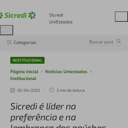
Acesse sicredi.com.br
Sicredi
UniEstados
Categorias
INSTITUCIONAL
Página inicial
Notícias Uniestados
Institucional
05/04/2023
2 min de leitura
Sicredi é líder na
preferência e na
lembrança dos gaúchos