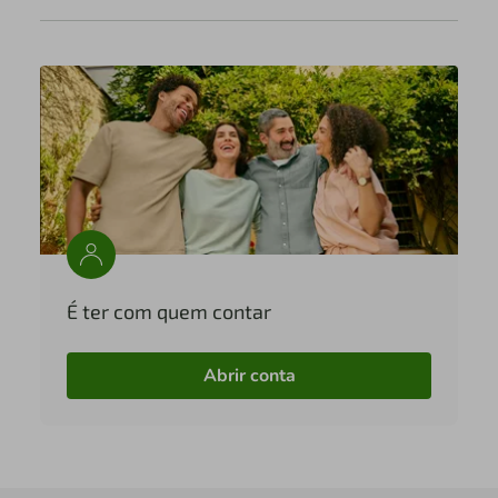
É ter com quem contar
Abrir conta