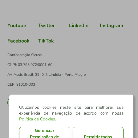
Youtube
Twitter
Linkedin
Instagram
Facebook
TikTok
Confederação Sicredi
CNPJ: 03.795.072/0001-60
Av. Assis Brasil, 3940, J. Lindóia - Porto Alegre
CEP: 91010-003
PT
EN
Utilizamos cookies neste site para melhorar sua
experiência de navegação de acordo com nossa
Política de Cookies
.
Gerenciar
Permissões de
Permitir todos