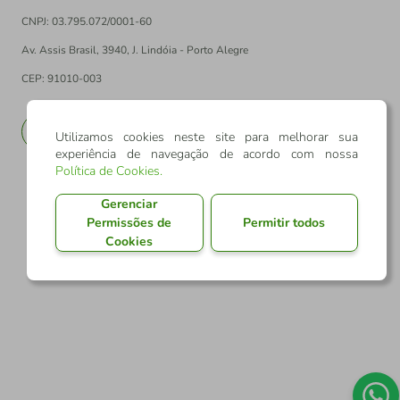
CNPJ: 03.795.072/0001-60
Av. Assis Brasil, 3940, J. Lindóia - Porto Alegre
CEP: 91010-003
PT
EN
Utilizamos cookies neste site para melhorar sua
experiência de navegação de acordo com nossa
Política de Cookies
.
Gerenciar
Permissões de
Permitir todos
Cookies