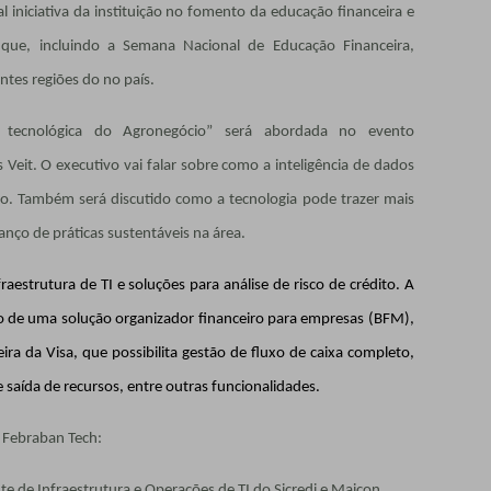
 iniciativa da instituição no fomento da educação financeira e
ue, incluindo a Semana Nacional de Educação Financeira,
tes regiões do no país.
tecnológica do Agronegócio” será abordada no evento
 Veit. O executivo vai falar sobre como a inteligência de dados
. Também será discutido como a tecnologia pode trazer mais
nço de práticas sustentáveis na área.
aestrutura de TI e soluções para análise de risco de crédito. A
to de uma solução organizador financeiro para empresas (BFM),
ira da Visa, que possibilita gestão de fluxo de caixa completo,
e saída de recursos, entre outras funcionalidades.
 Febraban Tech:
te de Infraestrutura e Operações de TI do Sicredi e Maicon