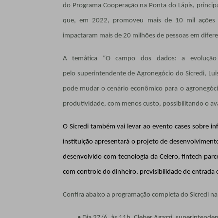
do Programa Cooperação na Ponta do Lápis, principal
que, em 2022, promoveu mais de 10 mil ações q
impactaram mais de 20 milhões de pessoas em diferen
A temática “O campo dos dados: a evolução 
pelo superintendente de Agronegócio do Sicredi, Luis
pode mudar o cenário econômico para o agronegócio
produtividade, com menos custo, possibilitando o ava
O Sicredi também vai levar ao evento cases sobre infr
instituição apresentará o projeto de desenvolvimen
desenvolvido c
om tecnologia da Celero, fintech parce
com controle do dinheiro, previsibilidade de entrada 
Confira abaixo a programação completa do Sicredi na
• Dia 27/6, às 11h, Cleber Agazzi, superintenden