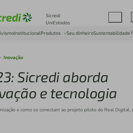
Acesse sicredi.com.br
Sicredi
UniEstados
ivismo
Institucional
Produtos
Seu dinheiro
Sustentabilidade
Inovação
3: Sicredi aborda
vação e tecnologia
enização e como se conectam ao projeto piloto do Real Digital,