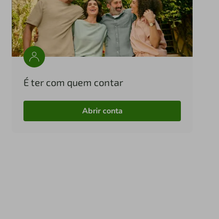
É ter com quem contar
Abrir conta