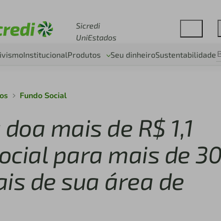
Acesse sicredi.com.br
Sicredi
UniEstados
ivismo
Institucional
Produtos
Seu dinheiro
Sustentabilidade
dos
Fundo Social
 doa mais de R$ 1,1
ocial para mais de 3
ais de sua área de