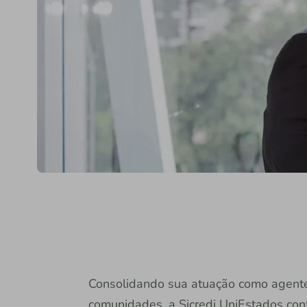
Consolidando sua atuação como agente
comunidades, a Sicredi UniEstados con