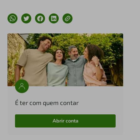
É ter com quem contar
Abrir conta