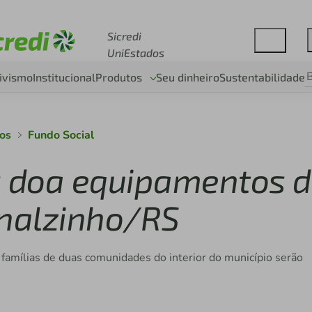
Acesse sicredi.com.br
Sicredi
UniEstados
ivismo
Institucional
Produtos
Seu dinheiro
Sustentabilidade
dos
Fundo Social
s doa equipamentos 
nalzinho/RS
 famílias de duas comunidades do interior do município serão