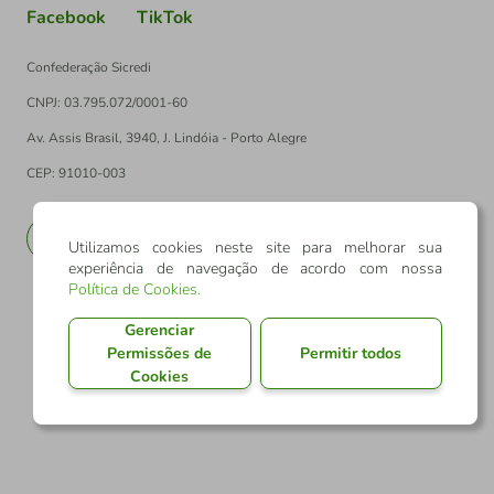
Facebook
TikTok
Confederação Sicredi
CNPJ: 03.795.072/0001-60
Av. Assis Brasil, 3940, J. Lindóia - Porto Alegre
CEP: 91010-003
PT
EN
Utilizamos cookies neste site para melhorar sua
experiência de navegação de acordo com nossa
Política de Cookies
.
Gerenciar
Permissões de
Permitir todos
Cookies