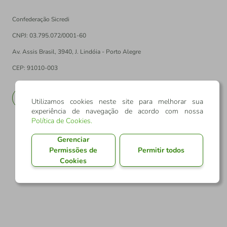
Confederação Sicredi
CNPJ: 03.795.072/0001-60
Av. Assis Brasil, 3940, J. Lindóia - Porto Alegre
CEP: 91010-003
PT
EN
Utilizamos cookies neste site para melhorar sua
experiência de navegação de acordo com nossa
Política de Cookies
.
Gerenciar
Permissões de
Permitir todos
Cookies