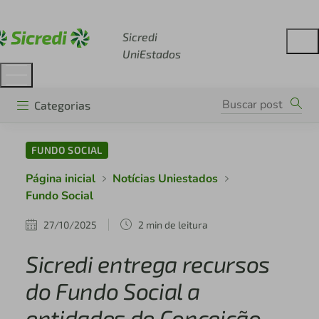
Acesse sicredi.com.br
Sicredi
UniEstados
Categorias
FUNDO SOCIAL
Página inicial
Notícias Uniestados
Fundo Social
27/10/2025
2 min de leitura
Sicredi entrega recursos
do Fundo Social a
entidades de Conceição