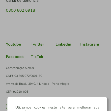
Canal de denúncia
0800 602 6918
Youtube
Twitter
Linkedin
Instagram
Facebook
TikTok
Confederação Sicredi
CNPJ: 03.795.072/0001-60
Av. Assis Brasil, 3940, J. Lindóia - Porto Alegre
CEP: 91010-003
PT
EN
Utilizamos cookies neste site para melhorar sua