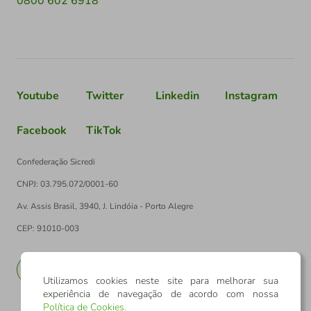
0800 602 6918
Youtube
Twitter
Linkedin
Instagram
Facebook
TikTok
Confederação Sicredi
CNPJ: 03.795.072/0001-60
Av. Assis Brasil, 3940, J. Lindóia - Porto Alegre
CEP: 91010-003
PT
EN
Utilizamos cookies neste site para melhorar sua
experiência de navegação de acordo com nossa
Política de Cookies
.