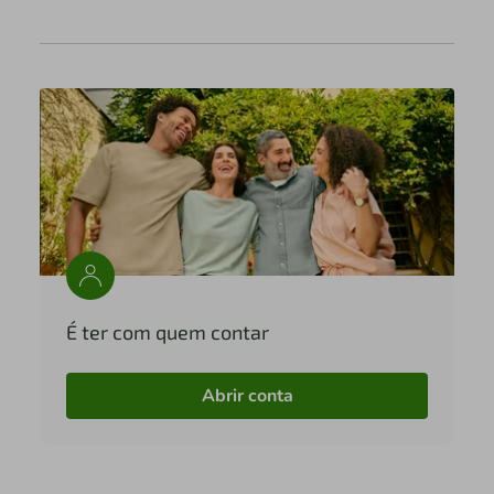
É ter com quem contar
Abrir conta