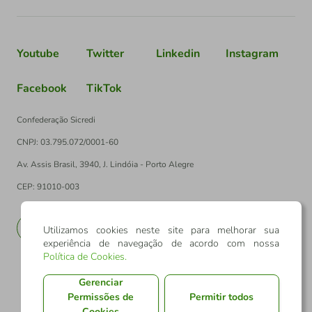
Youtube
Twitter
Linkedin
Instagram
Facebook
TikTok
Confederação Sicredi
CNPJ: 03.795.072/0001-60
Av. Assis Brasil, 3940, J. Lindóia - Porto Alegre
CEP: 91010-003
PT
EN
Utilizamos cookies neste site para melhorar sua
experiência de navegação de acordo com nossa
Política de Cookies
.
Gerenciar
Permissões de
Permitir todos
Cookies