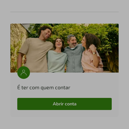
É ter com quem contar
Abrir conta