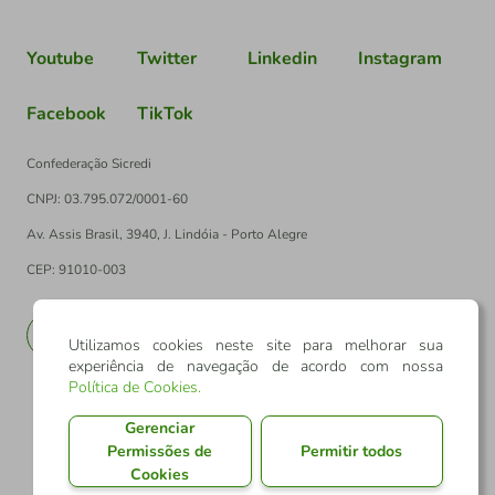
Youtube
Twitter
Linkedin
Instagram
Facebook
TikTok
Confederação Sicredi
CNPJ: 03.795.072/0001-60
Av. Assis Brasil, 3940, J. Lindóia - Porto Alegre
CEP: 91010-003
PT
EN
Utilizamos cookies neste site para melhorar sua
experiência de navegação de acordo com nossa
Política de Cookies
.
Gerenciar
Permissões de
Permitir todos
Cookies