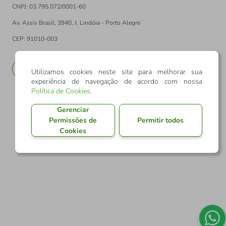
CNPJ: 03.795.072/0001-60
Av. Assis Brasil, 3940, J. Lindóia - Porto Alegre
CEP: 91010-003
PT
EN
Utilizamos cookies neste site para melhorar sua
experiência de navegação de acordo com nossa
Política de Cookies
.
Gerenciar
Permissões de
Permitir todos
Cookies