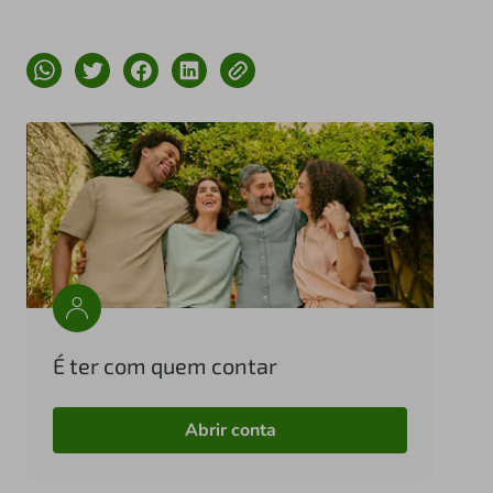
É ter com quem contar
Abrir conta