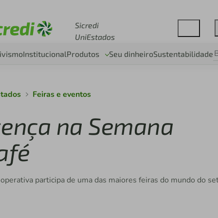
Acesse sicredi.com.br
Sicredi
UniEstados
ivismo
Institucional
Produtos
Seu dinheiro
Sustentabilidade
stados
Feiras e eventos
esença na Semana
afé
ooperativa participa de uma das maiores feiras do mundo do se