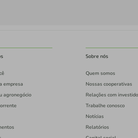
os
Sobre nós
cê
Quem somos
ua empresa
Nossas cooperativas
u agronegócio
Relações com investid
orrente
Trabalhe conosco
Notícias
mentos
Relatórios
s
Capital social