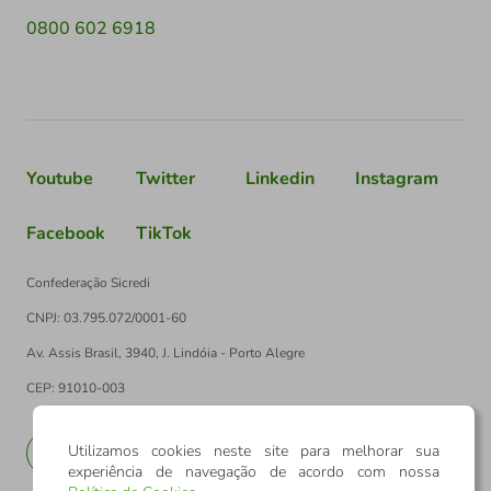
0800 602 6918
Youtube
Twitter
Linkedin
Instagram
Facebook
TikTok
Confederação Sicredi
CNPJ: 03.795.072/0001-60
Av. Assis Brasil, 3940, J. Lindóia - Porto Alegre
CEP: 91010-003
Utilizamos cookies neste site para melhorar sua
PT
EN
experiência de navegação de acordo com nossa