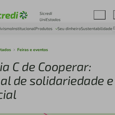
Acesse sicredi.com.br
Sicredi
UniEstados
ivismo
Institucional
Produtos
Seu dinheiro
Sustentabilidade
stados
Feiras e eventos
Dia C de Cooperar:
l de solidariedade e
ial