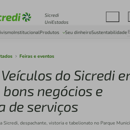
Acesse sicredi.com.br
Sicredi
UniEstados
ivismo
Institucional
Produtos
Seu dinheiro
Sustentabilidade
stados
Feiras e eventos
 Veículos do Sicredi 
 bons negócios e
a de serviços
a Sicredi, despachante, vistoria e tabelionato no Parque Munic