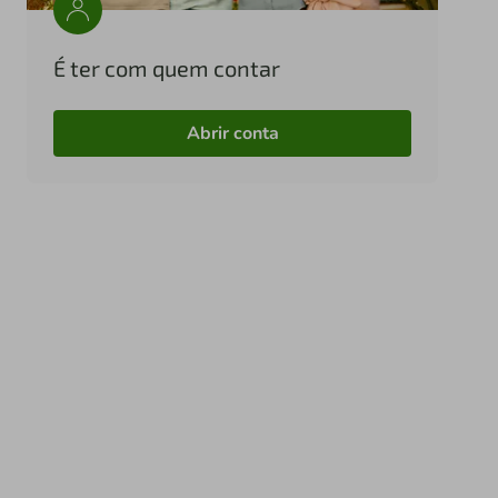
É ter com quem contar
Abrir conta