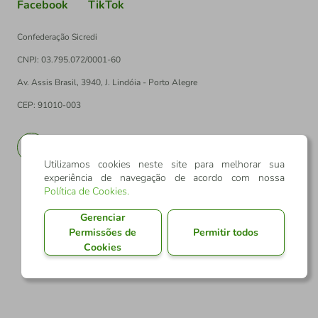
Facebook
TikTok
Confederação Sicredi
CNPJ: 03.795.072/0001-60
Av. Assis Brasil, 3940, J. Lindóia - Porto Alegre
CEP: 91010-003
PT
EN
Utilizamos cookies neste site para melhorar sua
experiência de navegação de acordo com nossa
Política de Cookies
.
Gerenciar
Permissões de
Permitir todos
Cookies