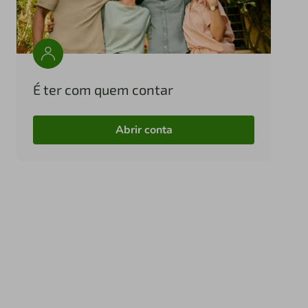
É ter com quem contar
Abrir conta