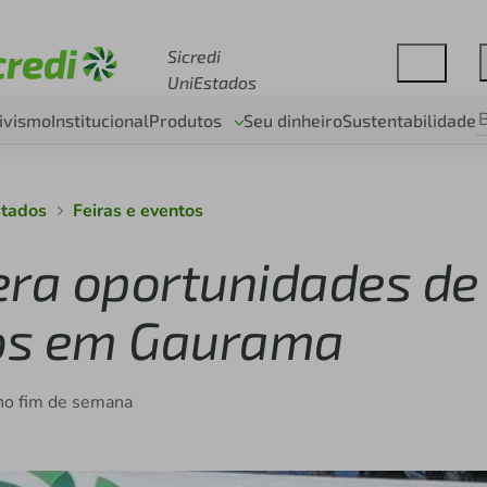
Acesse sicredi.com.br
Sicredi
UniEstados
ivismo
Institucional
Produtos
Seu dinheiro
Sustentabilidade
stados
Feiras e eventos
era oportunidades de
ios em Gaurama
no fim de semana