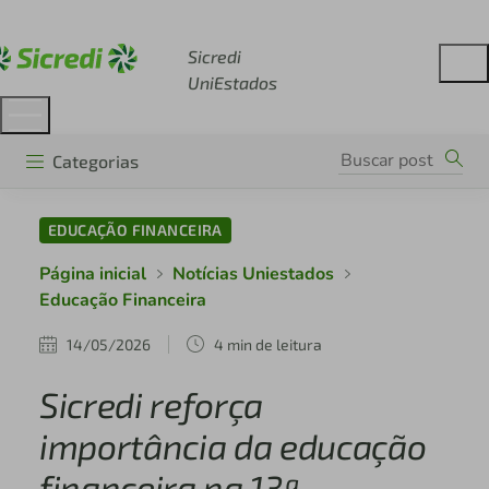
Acesse sicredi.com.br
Sicredi
UniEstados
Categorias
EDUCAÇÃO FINANCEIRA
Página inicial
Notícias Uniestados
Educação Financeira
14/05/2026
4 min de leitura
Sicredi reforça
importância da educação
financeira na 13ª