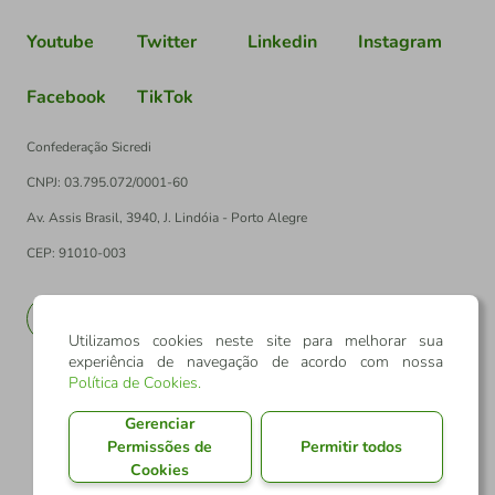
Youtube
Twitter
Linkedin
Instagram
Facebook
TikTok
Confederação Sicredi
CNPJ: 03.795.072/0001-60
Av. Assis Brasil, 3940, J. Lindóia - Porto Alegre
CEP: 91010-003
PT
EN
Utilizamos cookies neste site para melhorar sua
experiência de navegação de acordo com nossa
Política de Cookies
.
Gerenciar
Permissões de
Permitir todos
Cookies