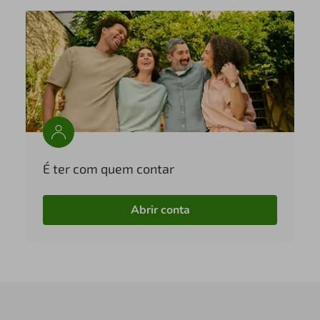
É ter com quem contar
Abrir conta