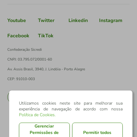
Youtube
Twitter
Linkedin
Instagram
Facebook
TikTok
Confederação Sicredi
CNPJ: 03.795.072/0001-60
Av. Assis Brasil, 3940, J. Lindóia - Porto Alegre
CEP: 91010-003
PT
EN
Utilizamos cookies neste site para melhorar sua
experiência de navegação de acordo com nossa
Política de Cookies
.
Gerenciar
Permissões de
Permitir todos