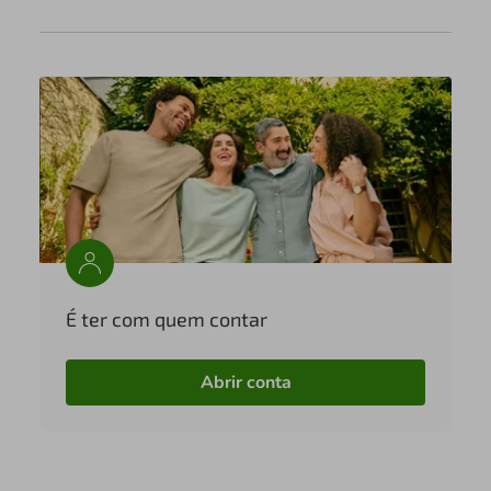
É ter com quem contar
Abrir conta