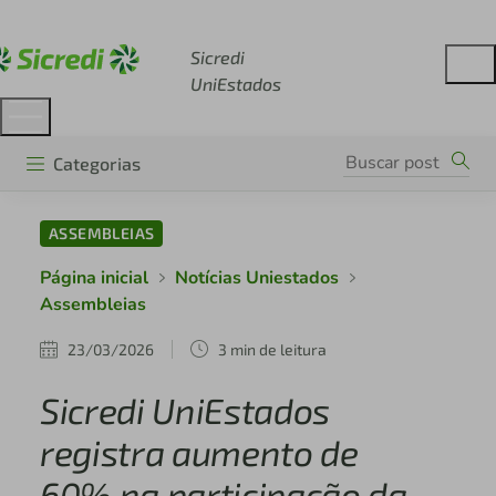
Acesse sicredi.com.br
Sicredi
UniEstados
Categorias
ASSEMBLEIAS
Página inicial
Notícias Uniestados
Assembleias
23/03/2026
3 min de leitura
Sicredi UniEstados
registra aumento de
60% na participação da