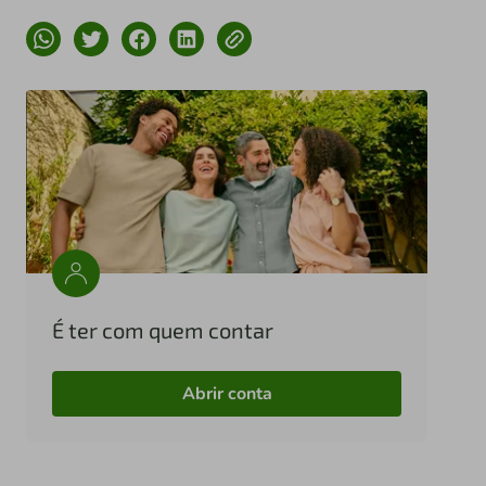
É ter com quem contar
Abrir conta