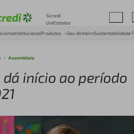
Acesse sicredi.com.br
Sicredi
UniEstados
ivismo
Institucional
Produtos
Seu dinheiro
Sustentabilidade
s
Assembleia
 dá início ao período
021