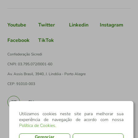
Youtube
Twitter
Linkedin
Instagram
Facebook
TikTok
Confederação Sicredi
CNPJ: 03.795.072/0001-60
Av. Assis Brasil, 3940, J. Lindóia - Porto Alegre
CEP: 91010-003
PT
EN
Utilizamos cookies neste site para melhorar sua
experiência de navegação de acordo com nossa
Política de Cookies
.
Gerenciar