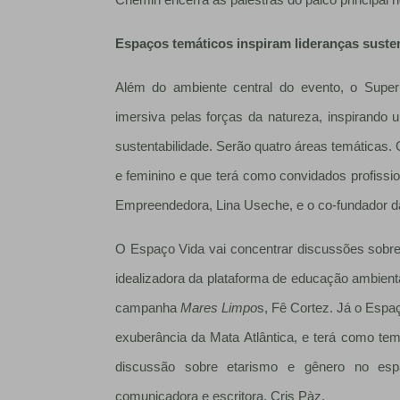
Chemin encerra as palestras do palco principal 
Espaços temáticos inspiram lideranças susten
Além do ambiente central do evento, o Super
imersiva pelas forças da natureza, inspirando
sustentabilidade. Serão quatro áreas temática
e feminino e que terá como convidados profissio
Empreendedora, Lina Useche, e o co-fundador da 
O Espaço Vida vai concentrar discussões sobre
idealizadora da plataforma de educação ambien
campanha
Mares Limpo
s, Fê Cortez. Já o Espaç
exuberância da Mata Atlântica, e terá como tem
discussão sobre etarismo e gênero no espaç
comunicadora e escritora, Cris Pàz.