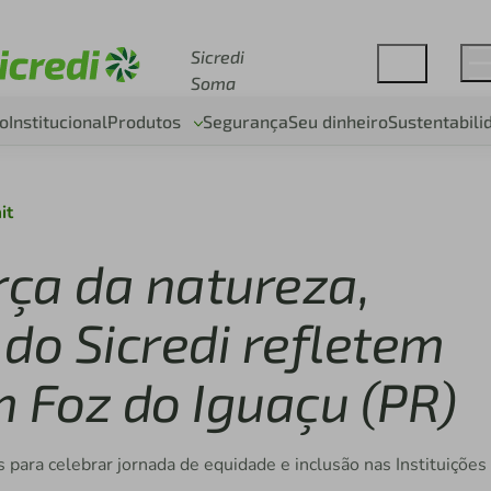
Acesse sicredi.com.br
Sicredi
Soma
o
Institucional
Produtos
Segurança
Seu dinheiro
Sustentabili
it
rça da natureza,
do Sicredi refletem
m Foz do Iguaçu (PR)
para celebrar jornada de equidade e inclusão nas Instituições