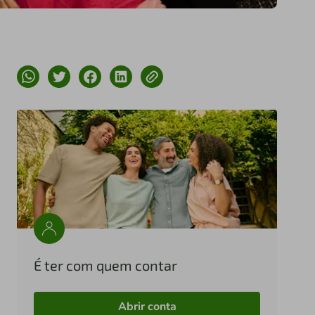
É ter com quem contar
Abrir conta