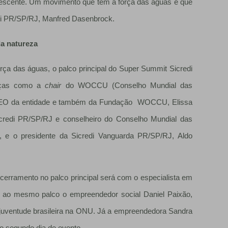
rescente. Um movimento que tem a força das águas e que
redi PR/SP/RJ, Manfred Dasenbrock.
a natureza
orça das águas, o palco principal do Super Summit Sicredi
anças como a
chair
do WOCCU (Conselho Mundial das
a CEO da entidade e também da Fundação WOCCU, Elissa
icredi PR/SP/RJ e conselheiro do Conselho Mundial das
, e o presidente da Sicredi Vanguarda PR/SP/RJ, Aldo
ncerramento no palco principal será com o especialista em
obe ao mesmo palco o empreendedor social Daniel Paixão,
juventude brasileira na ONU. Já a empreendedora Sandra