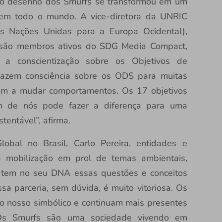
s, o desenho dos Smurfs se transformou em um
em todo o mundo. A vice-diretora da UNRIC
as Nações Unidas para a Europa Ocidental),
fs são membros ativos do SDG Media Compact,
ar a conscientização sobre os Objetivos de
trazem consciência sobre os ODS para muitas
udam a mudar comportamentos. Os 17 objetivos
m de nós pode fazer a diferença para uma
entável”, afirma.
lobal no Brasil, Carlo Pereira, entidades e
 mobilização em prol de temas ambientais,
já tem no seu DNA essas questões e conceitos
a parceria, sem dúvida, é muito vitoriosa. Os
o nosso simbólico e continuam mais presentes
Os Smurfs são uma sociedade vivendo em