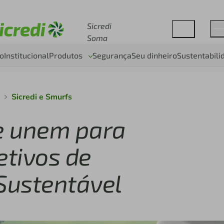
Acesse sicredi.com.br
Sicredi
Soma
o
Institucional
Produtos
Segurança
Seu dinheiro
Sustentabili
Sicredi e Smurfs
se unem para
tivos de
Sustentável