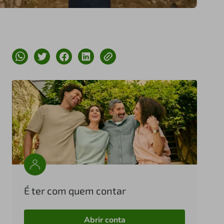
É ter com quem contar
Abrir conta