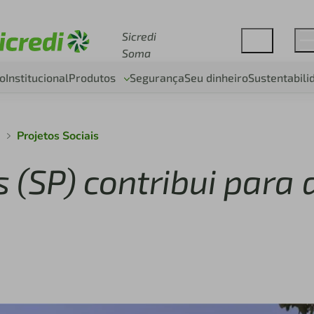
Acesse sicredi.com.br
Sicredi
Soma
o
Institucional
Produtos
Segurança
Seu dinheiro
Sustentabili
a
Projetos Sociais
(SP) contribui para 