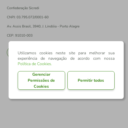
Confederação Sicredi
CNPJ: 03.795.072/0001-60
Av. Assis Brasil, 3940, J. Lindóia - Porto Alegre
CEP: 91010-003
PT
EN
Utilizamos cookies neste site para melhorar sua
experiência de navegação de acordo com nossa
Política de Cookies
.
Gerenciar
Permissões de
Permitir todos
Cookies