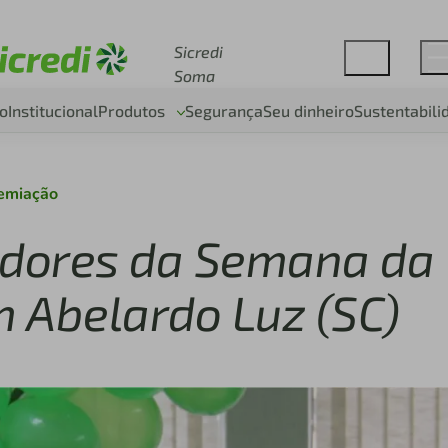
Acesse sicredi.com.br
Sicredi
Soma
o
Institucional
Produtos
Segurança
Seu dinheiro
Sustentabili
emiação
dores da Semana da
 Abelardo Luz (SC)