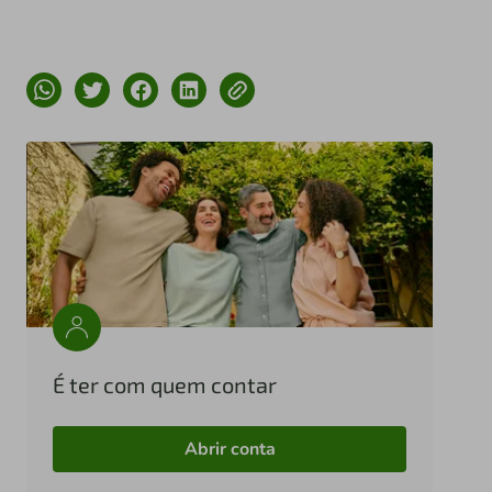
É ter com quem contar
Abrir conta