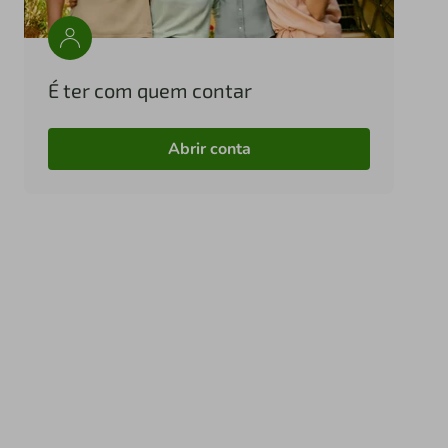
É ter com quem contar
Abrir conta