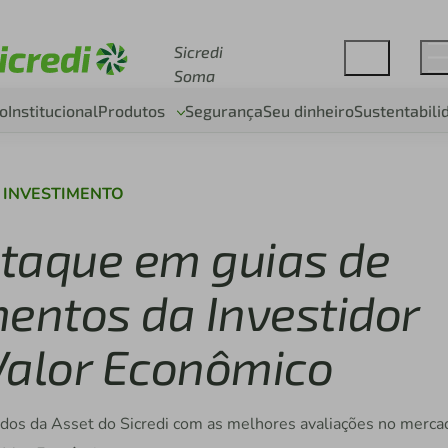
Acesse sicredi.com.br
Sicredi
Soma
o
Institucional
Produtos
Segurança
Seu dinheiro
Sustentabili
INVESTIMENTO
staque em guias de
mentos da Investidor
 Valor Econômico
fundos da Asset do Sicredi com as melhores avaliações no merca