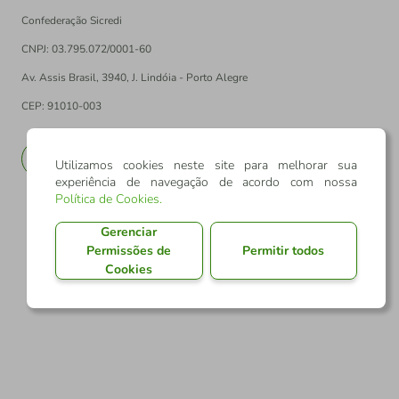
Confederação Sicredi
CNPJ: 03.795.072/0001-60
Av. Assis Brasil, 3940, J. Lindóia - Porto Alegre
CEP: 91010-003
PT
EN
Utilizamos cookies neste site para melhorar sua
experiência de navegação de acordo com nossa
Política de Cookies
.
Gerenciar
Permissões de
Permitir todos
Cookies