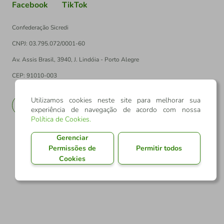
Facebook
TikTok
Confederação Sicredi
CNPJ: 03.795.072/0001-60
Av. Assis Brasil, 3940, J. Lindóia - Porto Alegre
CEP: 91010-003
Utilizamos cookies neste site para melhorar sua
PT
EN
experiência de navegação de acordo com nossa
Política de Cookies
.
Gerenciar
Permissões de
Permitir todos
Cookies