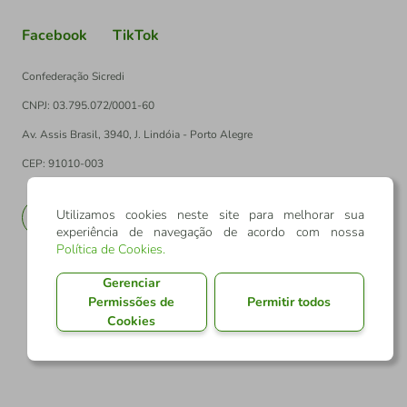
Facebook
TikTok
Confederação Sicredi
CNPJ: 03.795.072/0001-60
Av. Assis Brasil, 3940, J. Lindóia - Porto Alegre
CEP: 91010-003
Utilizamos cookies neste site para melhorar sua
PT
EN
experiência de navegação de acordo com nossa
Política de Cookies
.
Gerenciar
Permissões de
Permitir todos
Cookies